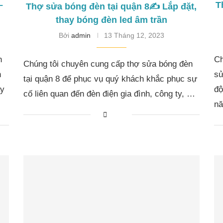
–
T
Thợ sửa bóng đèn tại quận 8✍️ Lắp đặt,
thay bóng đèn led âm trần
Bởi
admin
13 Tháng 12, 2023
n
Ch
Chúng tôi chuyên cung cấp thợ sửa bóng đèn
n
sử
tại quận 8 để phục vụ quý khách khắc phục sự
ay
độ
cố liên quan đến đèn điện gia đình, công ty, …
nă