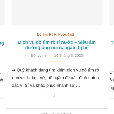
Dò Tìm Rò Rỉ Nước Ngầm
Dịch vụ dò tìm rò rỉ nước – Siêu âm
ng
T
đường ống nước ngầm bị bể
Bởi
admin
14 Tháng 6, 2023
➦ Quý khách đang tìm kiếm dịch vụ dò tìm rò
i
Ch
rỉ nước bị bục vỡ, bể ngầm để xác định chính
nh
6 
xác vị trí và khắc phục nhanh sự …
ng