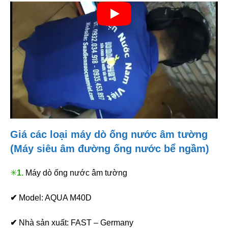
Giá các loại máy dò ống nước âm tường
(Máy siêu âm đường ống nước bể ngầm)
✳
1.
Máy dò ống nước âm tường
✔
Model: AQUA M40D
✔
Nhà sản xuất: FAST – Germany