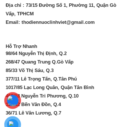
Địa chỉ : 73/15 Đường Số 1, Phường 11, Quận Gò
Vấp, TPHCM
Email: thodiennuoclinhviet@gmail.com
Hỗ Trợ Nhanh
98/64 Nguyễn Thị Định, Q.2
268/47 Quang Trung Q.Gò Vấp
85/33 Võ Thị Sáu, Q.3
377/11 Lê Trọng Tấn, Q.Tân Phú
1017/85 Lạc Long Quân, Quận Tân Bình
468/18 Nguyễn Tri Phương, Q.10
122.52 Bến Vân Đồn, Q.4
36/71 Lê Văn Lương, Q.7