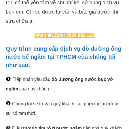
Chị có thể yên tâm về chi phí khi sử dụng dịch vụ
bên em. Chị sẽ được tư vấn và báo giá trước khi
sửa chữa ạ.
Nhắn tin Zalo: 0934 082 123
Quy trình cung cấp dịch vụ dò đường ống
nước bể ngầm tại TPHCM của chúng tôi
như sau:
❶
Tiếp nhận yêu cầu
dò đường ống nước bục vỡ
ngầm
của quý khách.
❷
Chúng tôi sẽ tư vấn quý khách các phương án xử lý
sự cố tạm thời.
❸
Điều
thợ dò tìm rò rỉ nước ngầm
gần nhà quý khách