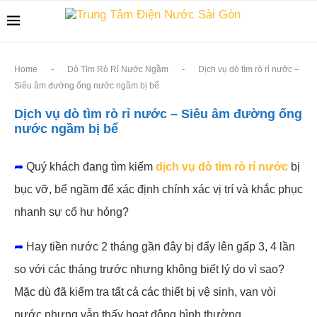
-
-
Home
Dò Tìm Rò Rỉ Nước Ngầm
Dịch vụ dò tìm rò rỉ nước –
Siêu âm đường ống nước ngầm bị bể
Dịch vụ dò tìm rò rỉ nước – Siêu âm đường ống
nước ngầm bị bể
➦
Quý khách đang tìm kiếm
dịch vụ dò tìm rò rỉ nước
bị
bục vỡ, bể ngầm để xác định chính xác vị trí và khắc phục
nhanh sự cố hư hỏng?
➦
Hay tiền nước 2 tháng gần đây bị đẩy lên gấp 3, 4 lần
so với các tháng trước nhưng không biết lý do vì sao?
Mặc dù đã kiểm tra tất cả các thiết bị vệ sinh, van vòi
nước nhưng vẫn thấy hoạt động bình thường.